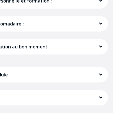
rsonnelle et formation :
domadaire :
mation au bon moment
dule