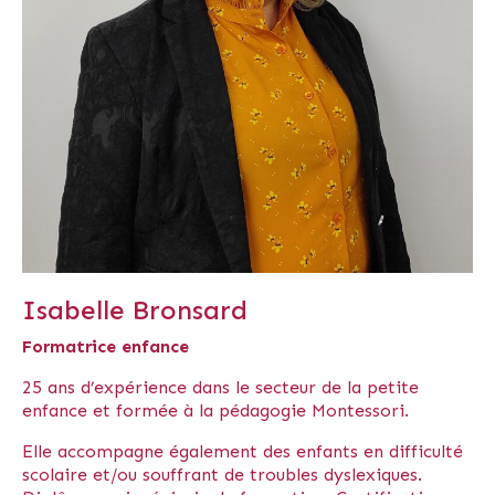
Isabelle Bronsard
Formatrice enfance
25 ans d’expérience dans le secteur de la petite
enfance et formée à la pédagogie Montessori.
Elle accompagne également des enfants en difficulté
scolaire et/ou souffrant de troubles dyslexiques.