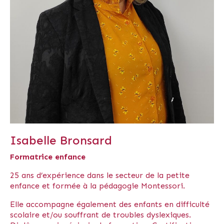
Isabelle Bronsard
Formatrice enfance
25 ans d’expérience dans le secteur de la petite
enfance et formée à la pédagogie Montessori.
Elle accompagne également des enfants en difficulté
scolaire et/ou souffrant de troubles dyslexiques.