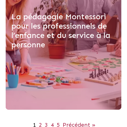
La pédagogie Montessori
pour les professionnels de
l’enfance et du service à la
personne
1
2
3
4
5
Précédent »